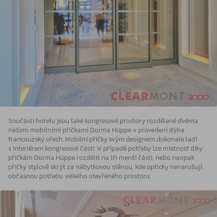
Součástí hotelu jsou také kongresové prostory rozdělené dvěma
našimi mobilními příčkami Dorma Hüppe v provedení dýha
francouzský ořech. Mobilní příčky svým designem dokonale ladí
s interiérem kongresové části. V případě potřeby lze místnost díky
příčkám Dorma Hüppe rozdělit na tři menší části, nebo naopak
příčky stylově skrýt za nábytkovou stěnou, kde opticky nenarušují
občasnou potřebu velkého otevřeného prostoru.