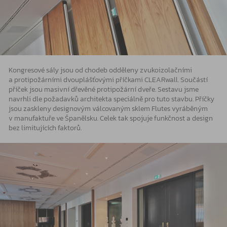
Kongresové sály jsou od chodeb odděleny zvukoizolačními
a protipožárními dvouplášťovými příčkami CLEARwall. Součástí
příček jsou masivní dřevěné protipožární dveře. Sestavu jsme
navrhli dle požadavků architekta speciálně pro tuto stavbu. Příčky
jsou zaskleny designovým válcovaným sklem Flutes vyráběným
v manufaktuře ve Španělsku. Celek tak spojuje funkčnost a design
bez limitujících faktorů.