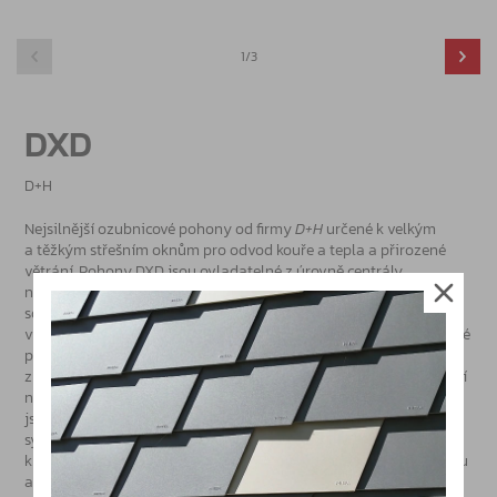
1/3
DXD
D+H
Nejsilnější ozubnicové pohony od firmy
D+H
určené k velkým
a těžkým střešním oknům pro odvod kouře a tepla a přirozené
větrání. Pohony DXD jsou ovladatelné z úrovně centrály
nebo pomocí tlačítka a také umožňují integrovat chod 4 pohonů
současně. Díky tomu je ovládání okenní automatiky v budově
vylepšeno nejen v případě systému odvodu kouře a tepla, ale také
přirozeného větrání. Používají se nejen pro odvod kouře a tepla
z malého schodiště, ale také velkých objektů, jako třeba sportovní
nebo průmyslové haly a sklady. Konkrétní varianty pohonu DXD
jsou kombinovatelné s dalšími pohony za účelem
synchronizování otvírání oken. Konkrétní typy pohonu DXD jsou
k nahlédnutí v katalogu. Rádi Vám pomůžeme s výběrem pohonu
a souvisejícím příslušenstvím.