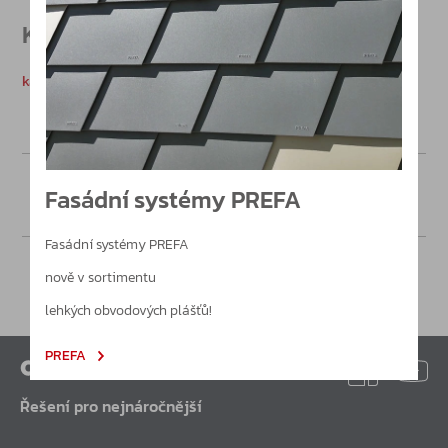
Katalogy
katalog produktů D+H partners / CZ
Poptávka
Fasádní systémy PREFA
Fasádní systémy PREFA
nově v sortimentu
lehkých obvodových plášťů!
PREFA
Řešení pro nejnáročnější