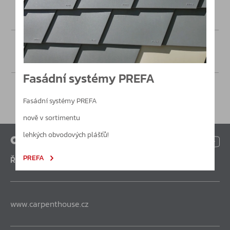
Poptávka
Fasádní systémy PREFA
Fasádní systémy PREFA
nově v sortimentu
lehkých obvodových plášťů!
PREFA
Řešení pro nejnáročnější
www.carpenthouse.cz