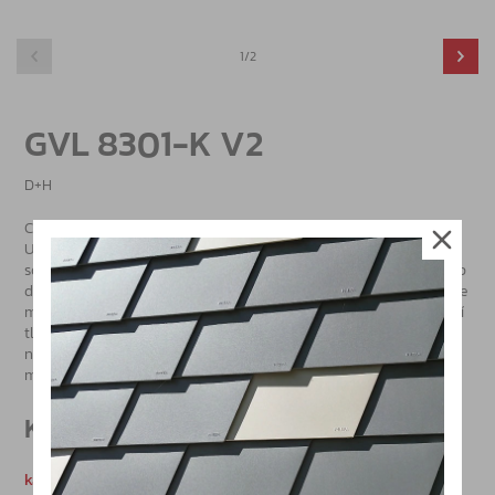
1/2
GVL 8301-K V2
D+H
Centrální jednotka pro ovládání systémů přirozeného větrání.
Umožňuje ovládání pohonů 24 V DC. Obsluhuje jednu větrací
soustavu s maximálním celkovým příkonem pohonů 1 A. Má vstup
do vnějšího ovládání, např. časového spínače. Obsluha pohonů je
možná s funkcí TMS (synchronizace pohonů). Ovládání je pomocí
tlačítek pro větrání nebo vnějších zařízení. Nabízí možnost
napojení snímače deště a rychlosti větru/deště bez dodatečných
modulů. Montáž na stěnu.
Katalogy
katalog produktů D+H partners / CZ