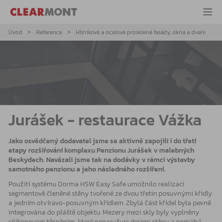
Úvod
Reference
Hliníkové a ocelové prosklené fasády, okna a dveře
Jurášek - restaurace Vážka
Jako osvědčený dodavatel jsme se aktivně zapojili i do třetí
etapy rozšiřování komplexu Penzionu Jurášek v malebných
Beskydech. Navázali jsme tak na dodávky v rámci výstavby
samotného penzionu a jeho následného rozšíření.
Použití systému Dorma HSW Easy Safe umožnilo realizaci
segmentově členěné stěny tvořené ze dvou třetin posuvnými křídly
a jedním otvíravo-posuvným křídlem. Zbylá část křídel byla pevně
integrována do pláště objektu. Mezery mezi skly byly vyplněny
silikonovým těsněním, které nenarušuje design stěny a pomáhá