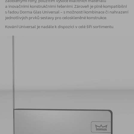
zaoblenými rohy, použitím vysoce kvalitních materiálů
a inovačními konstrukčními řešeními. Zároveň je plně kompatibilní
s řadou Dorma Glas Universal - s možností kombinace či nahrazení
jednotlivých prvků sestavy pro celoskleněné konstrukce.
Kování Universal je nadále k dispozici v celé šíři sortimentu.