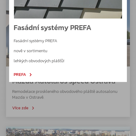
Fasádní systémy PREFA
Fasádní systémy PREFA
nově v sortimentu
lehkých obvodových plášťů!
11. 9. 2024
PREFA
Mazda Autolaros speed Ostrava
Remodelace proskleného obvodového pláště autosalonu
Mazda v Ostravě.
Více zde