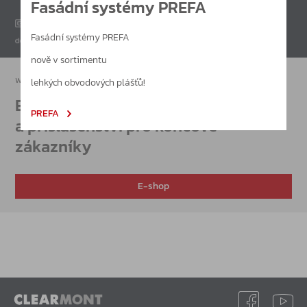
Fasádní systémy PREFA
Fasádní systémy PREFA
nově v sortimentu
www.zavirace.cz
lehkých obvodových plášťů!
E-shop dveřních zavíračů
PREFA
a příslušenství pro koncové
zákazníky
E-shop