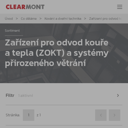
Úvod
Co děláme
Kování a dveřní technika
Zařízení pro odvod kouře
Sortiment
Zařízení pro odvod kouře
a tepla (ZOKT) a systémy
přirozeného větrání
Filtr
1 aktivní
Stránka:
z
1