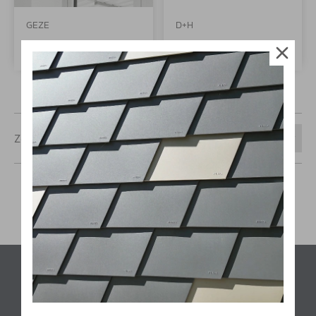
GEZE
D+H
RWA AUT
DDS
Zobrazeno
12 na stránce