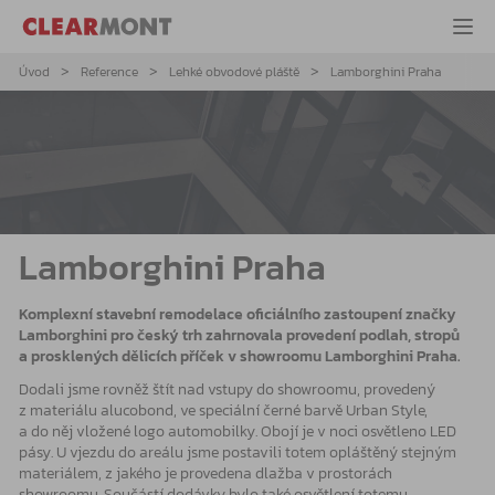
Úvod
Reference
Lehké obvodové pláště
Lamborghini Praha
Lamborghini Praha
Komplexní stavební remodelace oficiálního zastoupení značky
Lamborghini pro český trh zahrnovala provedení podlah, stropů
a prosklených dělicích příček v showroomu Lamborghini Praha.
Dodali jsme rovněž štít nad vstupy do showroomu, provedený
z materiálu alucobond, ve speciální černé barvě Urban Style,
a do něj vložené logo automobilky. Obojí je v noci osvětleno LED
pásy. U vjezdu do areálu jsme postavili totem opláštěný stejným
materiálem, z jakého je provedena dlažba v prostorách
showroomu. Součástí dodávky bylo také osvětlení totemu.