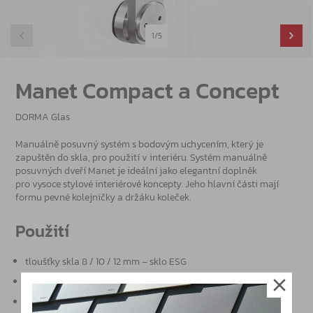
1/5
Manet Compact a Concept
DORMA Glas
Manuálně posuvný systém s bodovým uchycením, který je
zapuštěn do skla, pro použití v interiéru. Systém manuálně
posuvných dveří Manet je ideální jako elegantní doplněk
pro vysoce stylové interiérové koncepty. Jeho hlavní části mají
formu pevné kolejničky a držáku koleček.
Použití
tloušťky skla 8 / 10 / 12 mm – sklo ESG
možnost použití skla ESG / VSG
maximální výška dveřního křídla 2.500 mm