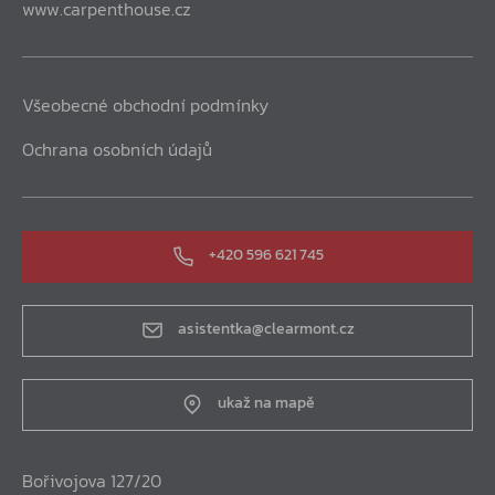
www.carpenthouse.cz
Všeobecné obchodní podmínky
Ochrana osobních údajů
+420 596 621 745
asistentka@clearmont.cz
ukaž na mapě
Bořivojova 127/20