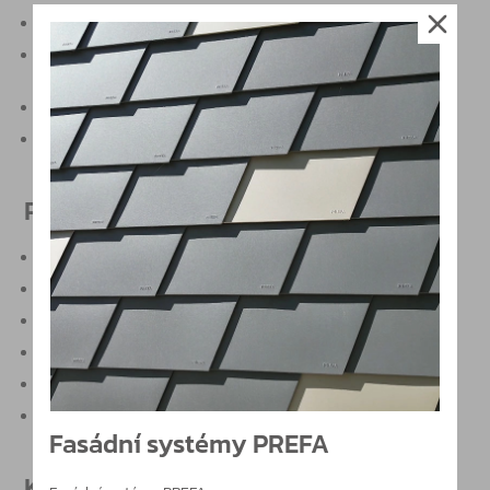
maximální šířka dveřního křídla 1.000 mm
maximální šířka bočního fixu 1.500 mm (musí být fixován ke
stropu, zdi i podlaze)
maximální hmotnost dveřního křídla 65 kg
montáž na zeď nebo skleněný panel
Produktové vlastnosti
hladký a rovný design s jasnými hranami
funkce aretace dveří v 0 poloze
maximální úhel otevření dveří 90°=poloze aretace
samozavíraní od 70° otevření dveří
2 panty v setu pro jedny dveře
povrchová úprava AL stříbrný elox (150), AL nerez elox (157)
Fasádní systémy PREFA
Katalogy