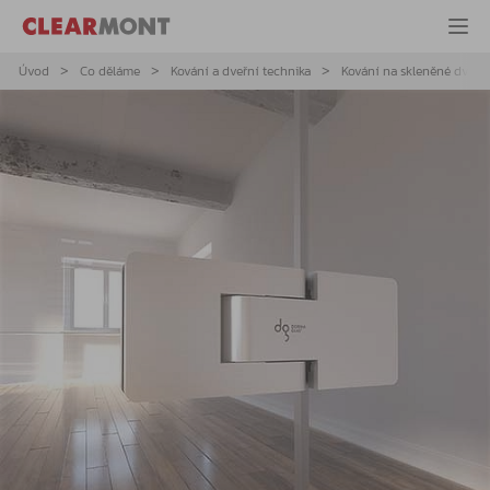
Úvod
Co děláme
Kování a dveřní technika
Kování na skleněné dveře 