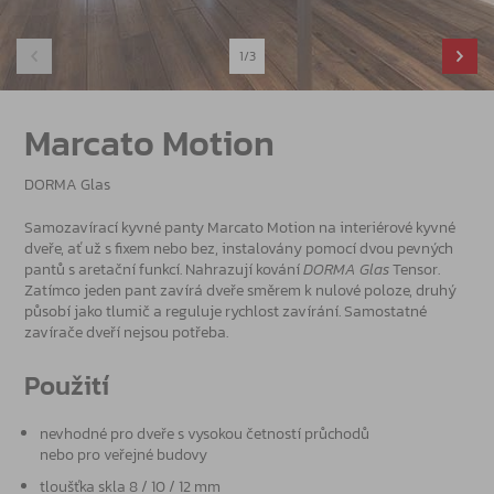
1/3
Marcato Motion
DORMA Glas
Samozavírací kyvné panty Marcato Motion na interiérové kyvné
dveře, ať už s fixem nebo bez, instalovány pomocí dvou pevných
pantů s aretační funkcí. Nahrazují kování
DORMA Glas
Tensor.
Zatímco jeden pant zavírá dveře směrem k nulové poloze, druhý
působí jako tlumič a reguluje rychlost zavírání. Samostatné
zavírače dveří nejsou potřeba.
Použití
nevhodné pro dveře s vysokou četností průchodů
nebo pro veřejné budovy
tloušťka skla 8 / 10 / 12 mm