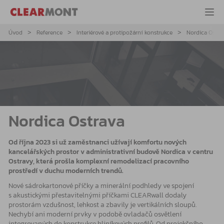
Úvod
Reference
Interiérové a protipožární konstrukce
Nordica Ostra
Nordica Ostrava
Od října 2023 si už zaměstnanci užívají komfortu nových
kancelářských prostor v administrativní budově Nordica v centru
Ostravy, která prošla komplexní remodelizací pracovního
prostředí v duchu moderních trendů.
Nové sádrokartonové příčky a minerální podhledy ve spojení
s akustickými přestavitelnými příčkami CLEARwall dodaly
prostorám vzdušnost, lehkost a zbavily je vertikálních sloupů.
Nechybí ani moderní prvky v podobě ovladačů osvětlení
integrovaných do konstrukce hliníkových profilů. Od projekčního