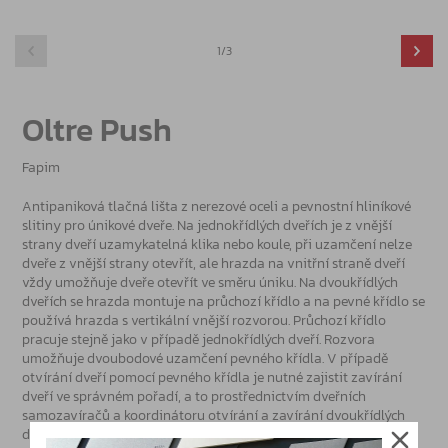
1/3
Oltre Push
Fapim
Antipaniková tlačná lišta z nerezové oceli a pevnostní hliníkové
slitiny pro únikové dveře. Na jednokřídlých dveřích je z vnější
strany dveří uzamykatelná klika nebo koule, při uzamčení nelze
dveře z vnější strany otevřít, ale hrazda na vnitřní straně dveří
vždy umožňuje dveře otevřít ve směru úniku. Na dvoukřídlých
dveřích se hrazda montuje na průchozí křídlo a na pevné křídlo se
používá hrazda s vertikální vnější rozvorou. Průchozí křídlo
pracuje stejně jako v případě jednokřídlých dveří. Rozvora
umožňuje dvoubodové uzamčení pevného křídla. V případě
otvírání dveří pomocí pevného křídla je nutné zajistit zavírání
dveří ve správném pořadí, a to prostřednictvím dveřních
samozavíračů a koordinátoru otvírání a zavírání dvoukřídlých
dveří.