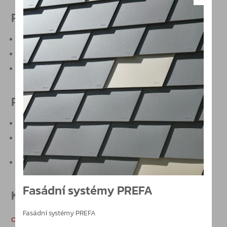
Použití
maximální certifikovaná šířka dveřního křídla 1.320 mm
maximální certifikovaná výška dveřního křídla 2.520 mm
maximální hmotnost dveřního křídla 200 kg
Produktové vlastnosti
západky z nerezové oceli třídy AISI 304
náběhy západek ze směsi teflonu a kevlaru pro lehčí a tišší
chod zámku
standardní povrchová úprava stříbrná, nerez, bílá
Fasádní systémy PREFA
Katalogy
Fasádní systémy PREFA
Oltre Bar_Push / EN.pdf