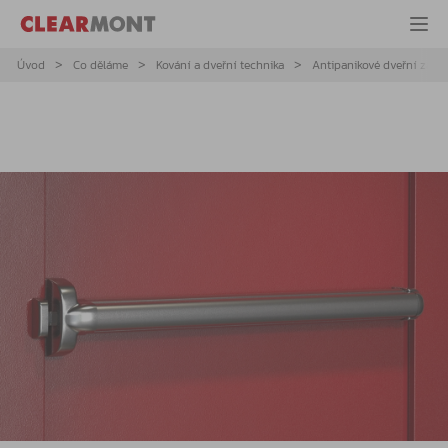
Úvod
Co děláme
Kování a dveřní technika
Antipanikové dveřní zámky