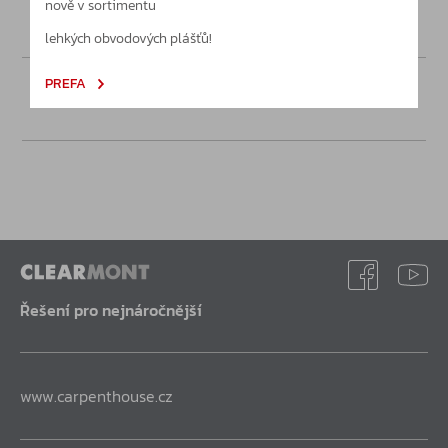
nově v sortimentu
lehkých obvodových plášťů!
PREFA
Poptávka
Řešení pro nejnáročnější
www.carpenthouse.cz