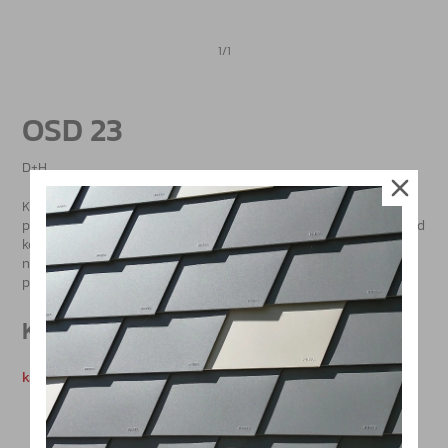
1/1
OSD 23
D+H
Konvencionální opticko-kouřový požární detektor určen
pro použití s konvencionálními centrálními jednotkami pro odvod
kouře a tepla. Funguje na principu rozptýleného světla. Provozní
napětí je 12-28 V DC, proud při kontrole je 35 µA, proud
při výstraze je 18 mA.
Katalogy
katalog produktů D+H partners / CZ