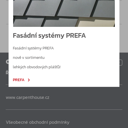
Poptávka
Fasádní systémy PREFA
Fasádní systémy PREFA
nově v sortimentu
lehkých obvodových plášťů!
Řešení pro nejnáročnější
PREFA
www.carpenthouse.cz
Všeobecné obchodní podmínky