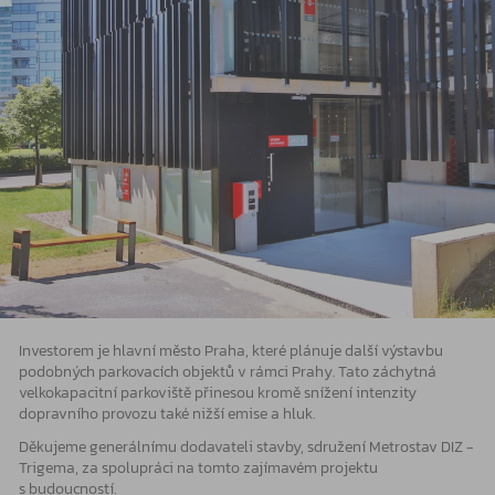
Investorem je hlavní město Praha, které plánuje další výstavbu
podobných parkovacích objektů v rámci Prahy. Tato záchytná
velkokapacitní parkoviště přinesou kromě snížení intenzity
dopravního provozu také nižší emise a hluk.
Děkujeme generálnímu dodavateli stavby, sdružení Metrostav DIZ -
Trigema, za spolupráci na tomto zajímavém projektu
s budoucností.