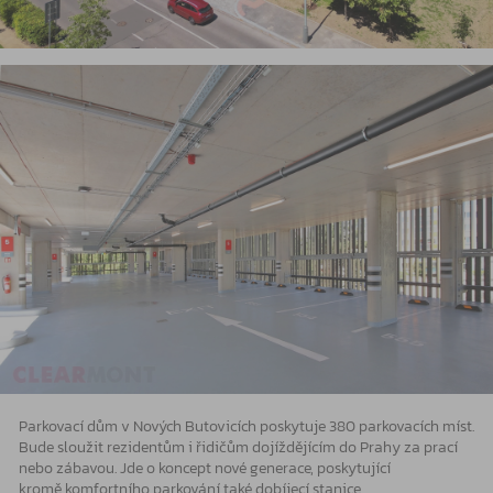
Parkovací dům v Nových Butovicích poskytuje 380 parkovacích míst.
Bude sloužit rezidentům i řidičům dojíždějícím do Prahy za prací
nebo zábavou. Jde o koncept nové generace, poskytující
kromě komfortního parkování také dobíjecí stanice