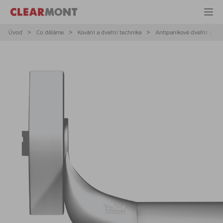
Úvod
Co děláme
Kování a dveřní technika
Antipanikové dveřní zámky