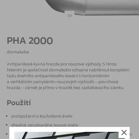
1/1
PHA 2000
dormakaba
Antipaniková kyvná hrazda pro nouzové východy. S tímto
řešením je společnost
dormakaba
schopná nabídnout kompletní
řadu dveřního antipanikového kování s horizontálním
a vertikálním zamykáním nouzových východů – povrchová
hrazda – zámek je přímo v hrazdě, bez zadlabávacího zámku.
Použití
protipožární a kouřotěsné dveře
dřevěné, celoskleněné, kovové dveře
šířka dveřního křídla (tj. délka hrazdy) 1.000 mm nebo 1.300 mm