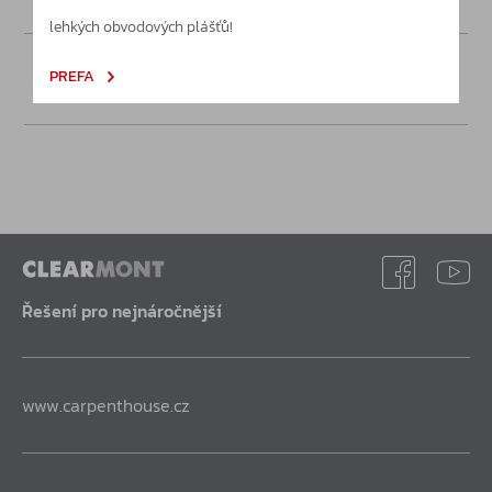
lehkých obvodových plášťů!
Poptávka
PREFA
Řešení pro nejnáročnější
www.carpenthouse.cz