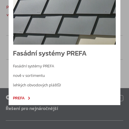
povětrnostní zařízení / CZ
větrací systémy CZ.pdf
Poptávka
Fasádní systémy PREFA
Fasádní systémy PREFA
nově v sortimentu
lehkých obvodových plášťů!
PREFA
Řešení pro nejnáročnější