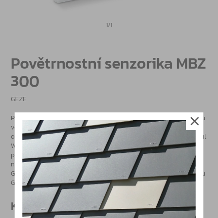
1/1
Povětrnostní senzorika MBZ
300
GEZE
Povětrnostní senzoriku lze použít pro automatické řízení provozu
větrání za deště či větru a pro ovládání přístrojů k přirozenému
odvodu kouře a tepla. Připojení se provede na povětrnostní modul
WM
GEZE
MBZ 300, potřebné hodnoty (hranice rychlosti větru,
povětrnostní skupiny, směry větru pro skupiny pohonů) se
nastaví pomocí softwaru MBZ 300. V nabídce je dešťový senzor
GC 401 RS, senzor rychlosti větru GC 402 WVS, senzor směru větru
GC 403 WDS.
Katalogy