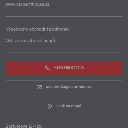
www.carpenthouse.cz
Všeobecné obchodní podmínky
Ochrana osobních údajů
+420 596 621 745
asistentka@clearmont.cz
ukaž na mapě
Bořivojova 127/20