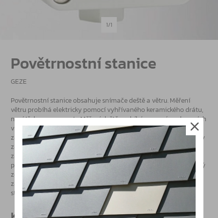
1/1
Povětrnostní stanice
GEZE
Povětrnostní stanice obsahuje snímače deště a větru. Měření
větru probíhá elektricky pomocí vyhřívaného keramického drátu,
není třeba anemometr. Měření deště probíhá pomocí pozlacených
vývodů umístěných na povrchu. Pokud se zaktivuje řízení
za deště a větru, zablokují se připojená větrací tlačítka a všechny
zapojené pohony se zavřou. Alarm má přednost před řízením
za deště a větru, takže v případě alarmu se okna otevřou,
přestože je aktivní i řízení za deště a větru. Řízení zahrnuje síťový
zdroj a bezpotenciálové spínací kontakty s řízením signálů
za deště a větru přes mikroprocesor. Napájení povětrnostní
stanice zabezpečuje signálový vstup 24 V DC.
Katalogy