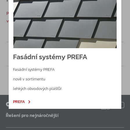
povětrnostní zařízení / CZ
větrací systémy CZ.pdf
Poptávka
Fasádní systémy PREFA
Fasádní systémy PREFA
nově v sortimentu
lehkých obvodových plášťů!
PREFA
Řešení pro nejnáročnější