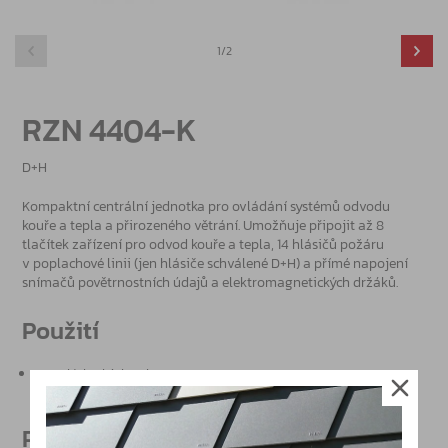
1/2
RZN 4404-K
D+H
Kompaktní centrální jednotka pro ovládání systémů odvodu
kouře a tepla a přirozeného větrání. Umožňuje připojit až 8
tlačítek zařízení pro odvod kouře a tepla, 14 hlásičů požáru
v poplachové linii (jen hlásiče schválené D+H) a přímé napojení
snímačů povětrnostních údajů a elektromagnetických držáků.
Použití
v malých objektech
Produktové vlastnosti