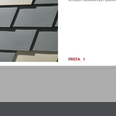
Katalogy
katalog produktů
Poptávka
PREFA