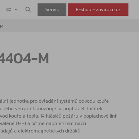
Servis
E-shop - zavirace.cz
CZ
-M
4404-M
ální jednotka pro ovládání systémů odvodu kouře
zeného větrání. Umožňuje připojit až 8 tlačítek
vod kouře a tepla, 14 hlásičů požáru v poplachové linii
chválené D+H) a přímé napojení snímačů
 údajů a elektromagnetických držáků.