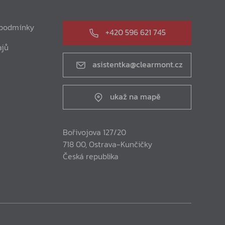
 podmínky
+420 596 621 745
ajů
asistentka@clearmont.cz
ukaž na mapě
Bořivojova 127/20
718 00, Ostrava-Kunčičky
Česká republika