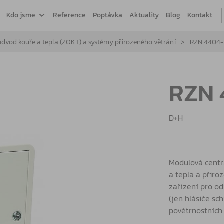
Kdo jsme
Reference
Poptávka
Aktuality
Blog
Kontakt
odvod kouře a tepla (ZOKT) a systémy přirozeného větrání
RZN 4404
RZN 
D+H
Modulová centr
a tepla a přiro
zařízení pro od
(jen hlásiče s
povětrnostních