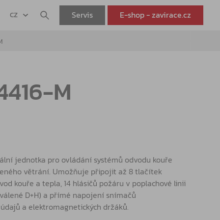
Servis
E-shop - zavirace.cz
CZ
M
4416-M
ální jednotka pro ovládání systémů odvodu kouře
zeného větrání. Umožňuje připojit až 8 tlačítek
vod kouře a tepla, 14 hlásičů požáru v poplachové linii
chválené D+H) a přímé napojení snímačů
 údajů a elektromagnetických držáků.