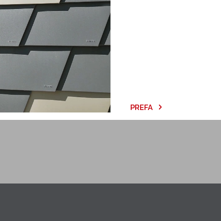
katalog produktů
Poptávka
PREFA