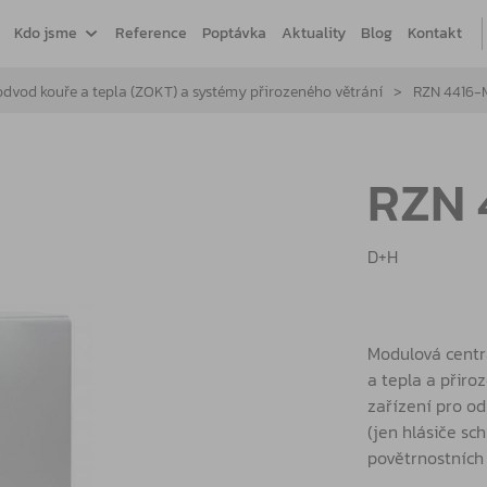
Kdo jsme
Reference
Poptávka
Aktuality
Blog
Kontakt
odvod kouře a tepla (ZOKT) a systémy přirozeného větrání
RZN 4416-
RZN 
D+H
Modulová centr
a tepla a přiro
zařízení pro od
(jen hlásiče s
povětrnostních