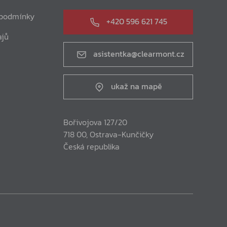
 podmínky
+420 596 621 745
ajů
asistentka@clearmont.cz
ukaž na mapě
Bořivojova 127/20
718 00, Ostrava-Kunčičky
Česká republika