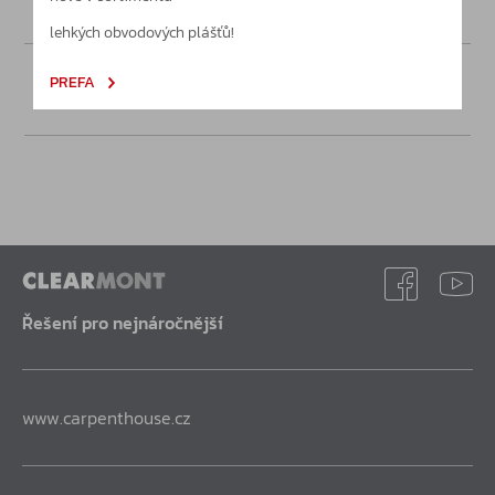
lehkých obvodových plášťů!
PREFA
Poptávka
Řešení pro nejnáročnější
www.carpenthouse.cz