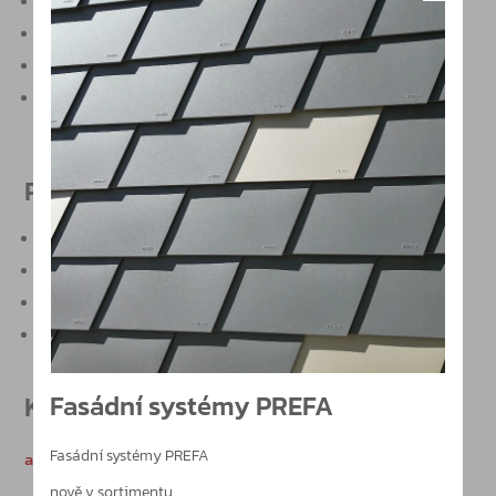
kovové a dřevěné dveře, plné i profilové dveře
standardní, protipožární a kouřotěsné dveře
únikové cesty
ke spuštění výstražných systémů nebo pro dálkové
monitorování dveří
Produktové vlastnosti
antipaniková funkce v souladu s EN 179, EN 1125
automatické uzamykání
univerzální křížová střelka-dvoubodové zamykání
vložka europrofil nebo kulatá cylindrická vložka
Fasádní systémy PREFA
Katalogy
Fasádní systémy PREFA
antipanikové zámky SVP / CZ.pdf
nově v sortimentu