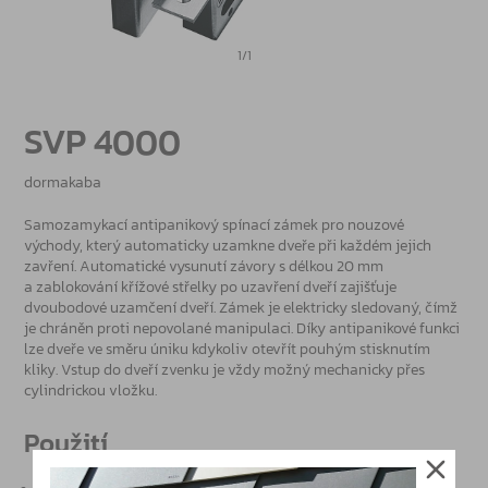
1/1
SVP 4000
dormakaba
Samozamykací antipanikový spínací zámek pro nouzové
východy, který automaticky uzamkne dveře při každém jejich
zavření. Automatické vysunutí závory s délkou 20 mm
a zablokování křížové střelky po uzavření dveří zajišťuje
dvoubodové uzamčení dveří. Zámek je elektricky sledovaný, čímž
je chráněn proti nepovolané manipulaci. Díky antipanikové funkci
lze dveře ve směru úniku kdykoliv otevřít pouhým stisknutím
kliky. Vstup do dveří zvenku je vždy možný mechanicky přes
cylindrickou vložku.
Použití