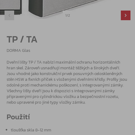
1/2
TP / TA
DORMA Glas
Dveřní lišty TP / TA nabízí maximální ochranu horizontálních
hran skel. Zároveň usnadňují montáž těžkých a širokých dveří.
Jsou vhodné jako konstrukční prvek posuvných celoskleněných
stěn HSW a fixních příček s vloženými dveřními křídly. Profily jsou
odolné proti mechanickému poškození, s integrovanými zámky.
Všechny lišty dveří jsou k dispozici s integrovanými zámky
připravenými pro cylindrickou vložku a bezpečnostní rozetu,
nebo upravené pro jiné typy vložky zámku.
Použití
tloušťka skla 8-12 mm