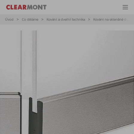
Úvod
Co děláme
Kování a dveřní technika
Kování na skleněné dveře 