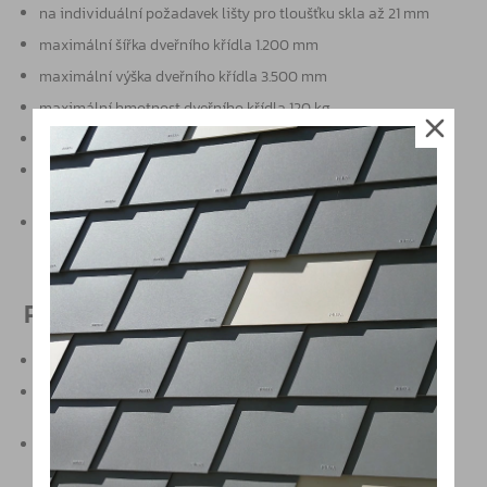
na individuální požadavek lišty pro tloušťku skla až 21 mm
maximální šířka dveřního křídla 1.200 mm
maximální výška dveřního křídla 3.500 mm
maximální hmotnost dveřního křídla 120 kg
kování určeno pro vysokou provozní zátěž
kování pro pevné celoskleněné příčky / panely a pro otočné
dveře ve stejném designu
lze kombinovat s dalšími systémy kování na sklo - Universal,
Universal Arcos atd.
Produktové vlastnosti
funkce s nízkým hlukem (tichý chod)
maximální ochrana skla v horní a spodní liště s výškou 76,5
mm nebo 100 mm
svěrné lišty umožňují montáž dodatečného příslušenství
pro dveře i pevná pole - příčky