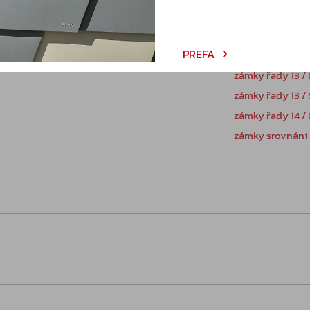
Katalogy
PREFA
zámky řady 13 / 
zámky řady 13 / 
zámky řady 14 / 
zámky srovnání 
Poptávka