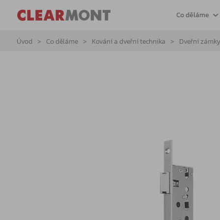
Co děláme
Úvod
Co děláme
Kování a dveřní technika
Dveřní zámk