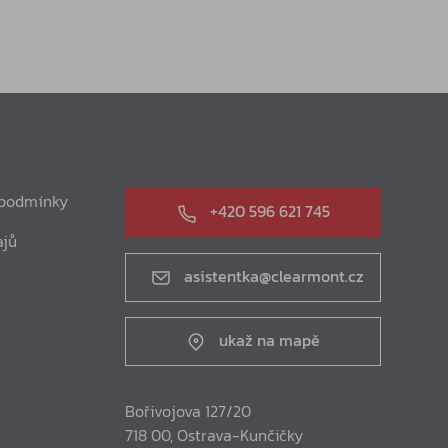
 podmínky
+420 596 621 745
ajů
asistentka@clearmont.cz
ukaž na mapě
Bořivojova 127/20
718 00, Ostrava-Kunčičky