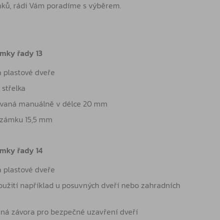
ků, rádi Vám poradíme s výběrem.
mky řady 13
a plastové dveře
 střelka
uvaná manuálně v délce 20 mm
a zámku 15,5 mm
ámky řady 14
a plastové dveře
použití například u posuvných dveří nebo zahradních
ná závora pro bezpečné uzavření dveří