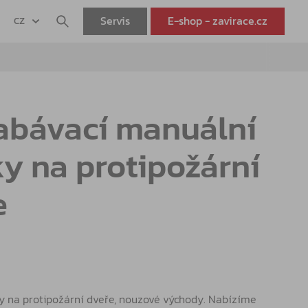
Servis
E-shop - zavirace.cz
CZ
abávací manuální
y na protipožární
e
 na protipožární dveře, nouzové východy. Nabízíme