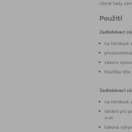
různé řady zám
Použití
Zadlabávací zá
na hliníkové 
přestavitelná
závoru vyso
tloušťka těl
Zadlabávací z
na hliníkové 
ideální pro 
vrat
háková výkyv