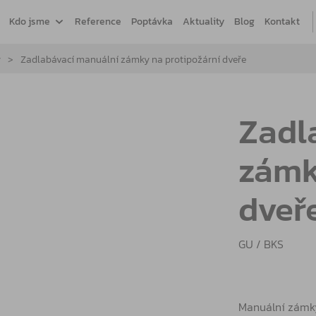
Kdo jsme
Reference
Poptávka
Aktuality
Blog
Kontakt
y
Zadlabávací manuální zámky na protipožární dveře
Zadl
zámk
dveř
GU / BKS
Manuální zámky