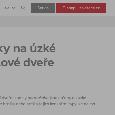
Servis
E-shop - zavirace.cz
CZ
y na úzké
lové dveře
í dveřní zámky
dormakaba
jsou určeny na úzké
z hliníku nebo oceli a jejich konkrétní typy lze nalézt