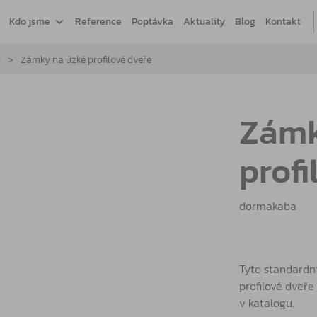
Kdo jsme
Reference
Poptávka
Aktuality
Blog
Kontakt
y
Zámky na úzké profilové dveře
Zámk
profi
dormakaba
Tyto standardn
profilové dveře 
v katalogu.