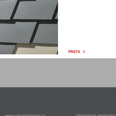
Poptávka
PREFA
www.carpenthouse.cz
Všeobecné obchodní