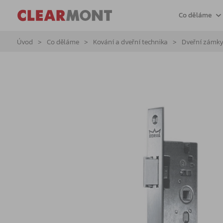
Co děláme
Úvod
Co děláme
Kování a dveřní technika
Dveřní zámk