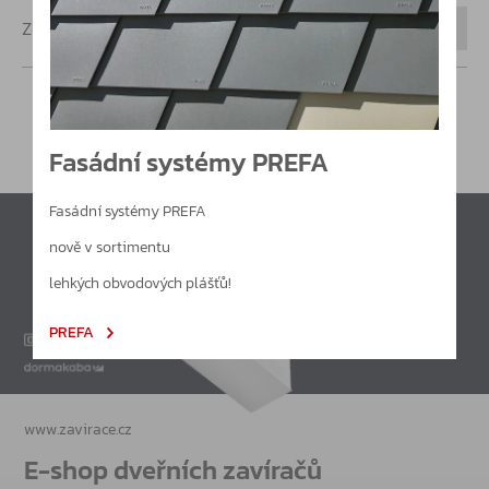
Zobrazeno
12 na stránce
Fasádní systémy PREFA
Fasádní systémy PREFA
nově v sortimentu
lehkých obvodových plášťů!
PREFA
www.zavirace.cz
E-shop dveřních zavíračů