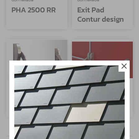
PHA 2500 RR
Exit Pad
Contur design
GEZE
Fapim
Kyvná hrazda
Oltre Bar
GEZE