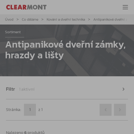
Úvod
Co děláme
Kování a dveřní technika
Antipanikové dveřní zámky
Sortiment
Antipanikové dveřní zámky,
hrazdy a lišty
Filtr
1 aktivní
Stránka:
z
1
Nalezeno
6
produktů